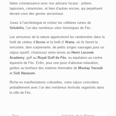
faites connaissance avec nos artisans locaux : potiers,
tapissiers, céramistes, et bien d’autres encore, qui perpétuent
devant vous des gestes ancestraux.
Jouez à l’archéologue et visitez les célèbres ruines de
Volubilis
, l’un des nombreux sites historiques de Fès.
Les amoureux de la nature apprécieront les randonnées dans la
forêt de cèdres d’
Azrou
et la forêt d’
Ifrane
, où ils feront la
rencontre, bien surprenante, de petits singes sauvages,pour un
séjour sportif, choisissez entre tennis au
Henri Leconte
Academy
, golf au
Royal Golf de Fès
, ou équitation au centre
équestre de Fès. Enfin, pour une pose d’absolue relaxation,
goûtez au bonheur des stations thermales de
Moulay Yacoub
et
Sidi Harazem
.
Riche en manifestations culturelles, votre séjour coïncidera
probablement avec l’un des nombreux festivals organisés dans
la ville de Fès.
Tout
Activités de la Région